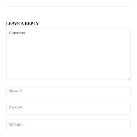
LEAVE A REPLY
Comment:
Na
Ema
Web