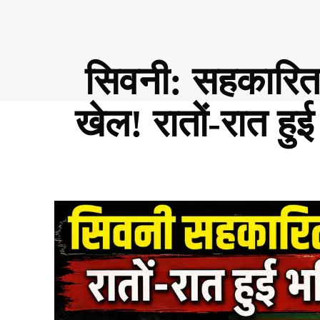
सिवनी: सहकारिता 
खेल! रातों-रात हु