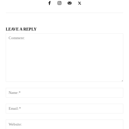
LEAVE A REPLY
Comment:
Na
Ema
Web