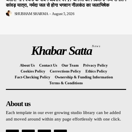
कांवड़ यात्रा, नर्मदा जल से होगा भगवान नीलकंठ का जलाभिषेक
SHUBHAM SHARMA
-
August 5, 2026
Khabar Satta
News
About Us
Contact Us
Our Team
Privacy Policy
Cookies Policy
Corrections Policy
Ethics Policy
Fact-Checking Policy
Ownership & Funding Information
Terms & Conditions
About us
Each template in our ever growing studio library can be added
and moved around within any page effortlessly with one click.