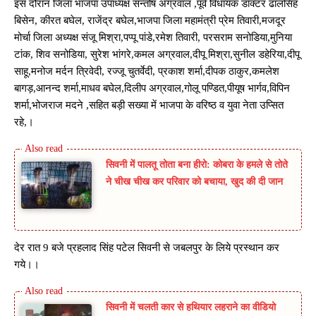
इस दौरान जिला भाजपा उपाध्यक्ष सन्तोष अग्रवाल ,पूर्व विधायक डॉक्टर ढालसिह
बिसेन, कीरत बघेल, राजेंद्र बघेल,भाजपा जिला महामंत्री प्रेम तिवारी,मजदूर
मोर्चा जिला अध्यक्ष संजू मिश्रा,पप्पू पांडे,रमेश तिवारी, परसराम सनोडिया,मुनिया
टांक, शिव सनोडिया, सुरेश भांगरे,कमल अग्रवाल,दीपू मिश्रा,सुनील डहेरिया,दीपू
साहू,मनोज मर्दन त्रिवेदी, रज्जू चुतर्वेदी, प्रकाश शर्मा,दीपक ठाकुर,कमलेश
बागड़,आनन्द शर्मा,माधव बघेल,दिलीप अग्रवाल,गोलू पण्डित,पीयूष भार्गव,विपिन
शर्मा,भोजराज मदने ,सहित बड़ी सख्या में भाजपा के वरिष्ठ व युवा नेता उप्सित
रहे,।
सिवनी में पालतू तोता बना हीरो: कोबरा के हमले से तोते
ने चीख चीख कर परिवार को बचाया, खुद की दी जान
देर रात 9 बजे प्रहलाद सिंह पटेल सिवनी से जबलपुर के लिये प्रस्थान कर
गये।।
सिवनी में चलती कार से हथियार लहराने का वीडियो