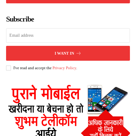
Subscribe
I WANT IN
I've read and accept the
Privacy Policy
.