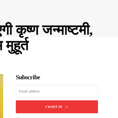
ष्‍ण जन्‍माष्‍टमी,
ुहूर्त
Subscribe
I WANT IN