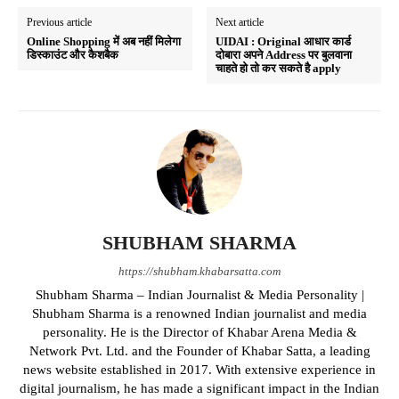
Previous article
Next article
Online Shopping में अब नहीं मिलेगा
UIDAI : Original आधार कार्ड
डिस्काउंट और कैशबैक
दोबारा अपने Address पर बुलवाना
चाहते हो तो कर सकते है apply
SHUBHAM SHARMA
https://shubham.khabarsatta.com
Shubham Sharma – Indian Journalist & Media Personality |
Shubham Sharma is a renowned Indian journalist and media
personality. He is the Director of Khabar Arena Media &
Network Pvt. Ltd. and the Founder of Khabar Satta, a leading
news website established in 2017. With extensive experience in
digital journalism, he has made a significant impact in the Indian