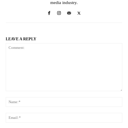
media industry.
LEAVE A REPLY
Comment:
Na
Ema