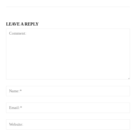
LEAVE A REPLY
Comment:
Na
Ema
Web