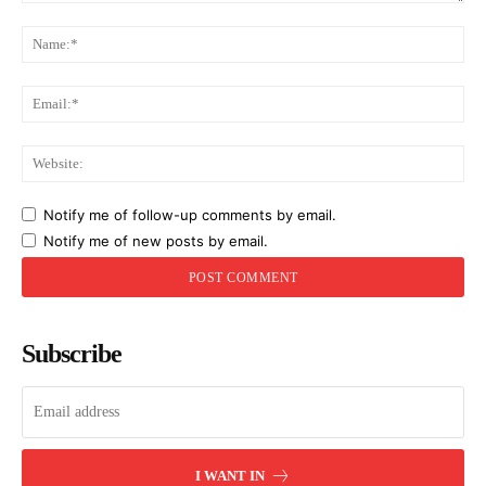
Comment:
Na
Ema
Web
Notify me of follow-up comments by email.
Notify me of new posts by email.
Subscribe
I WANT IN