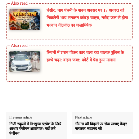
घंसौर: नाग पंचमी के पावन अवसर पर 17 अगस्त को
निकलेगी भव्य सनातन कांवड़ यात्रा, नर्मदा जल से होगा
भगवान नीलकंठ का जलाभिषेक
सिवनी में शराब पीकर कार चला रहा चालक पुलिस के
हत्थे चढ़ा: वाहन जब्त; कोर्ट में पेश हुआ मामला
Previous article
Next article
निजी स्कूलों में नि:शुल्क प्रवेश के लिये
गौमांस की बिक्री पर रोक लगाए केंद्र
आधार पंजीयन आवश्यक: यहाँ करे
सरकार-सदानंद जी
पंजीयन