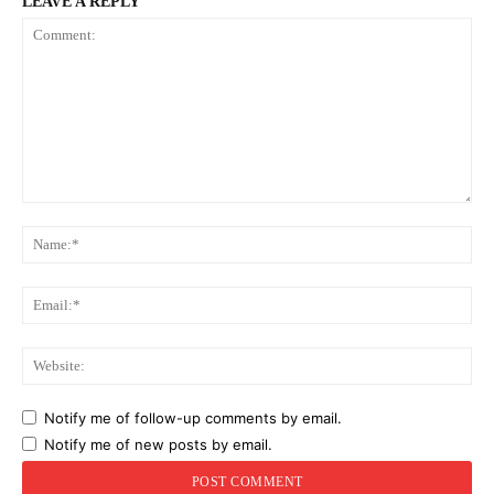
LEAVE A REPLY
Comment:
Na
Ema
Web
Notify me of follow-up comments by email.
Notify me of new posts by email.