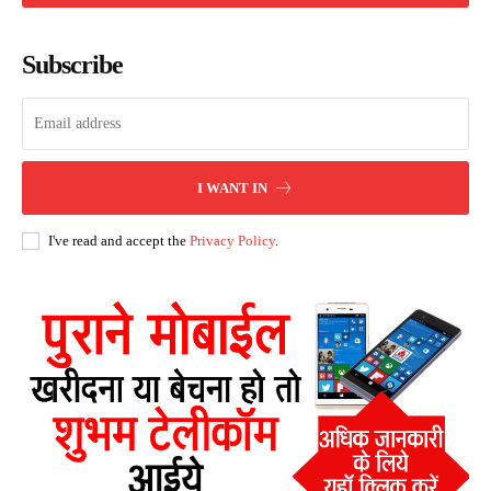
Subscribe
I WANT IN
I've read and accept the
Privacy Policy
.