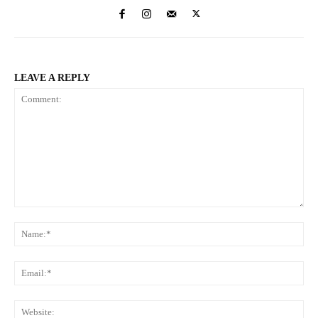
LEAVE A REPLY
Comment:
Na
Ema
Web