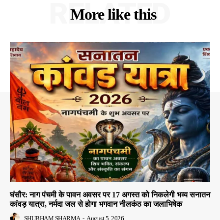
RELATED
More like this
घंसौर: नाग पंचमी के पावन अवसर पर 17 अगस्त को निकलेगी भव्य सनातन
कांवड़ यात्रा, नर्मदा जल से होगा भगवान नीलकंठ का जलाभिषेक
SHUBHAM SHARMA
-
August 5, 2026