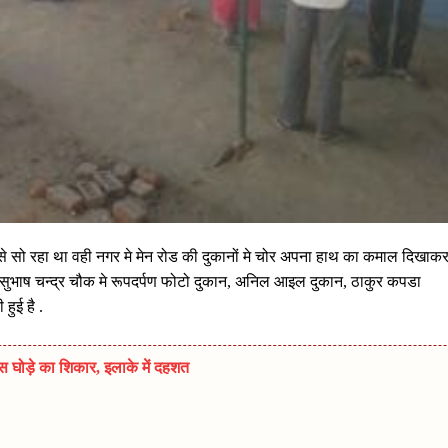
 सो रहा था वही नगर मे मेन रोड की दुकानों मे चोर अपना हाथ का कमाल दिखाक
 मे सुभाष चन्द्र चौक मे रूपदर्पण फोटो दुकान, अनिल आइल दुकान, ठाकुर कपडा
हुई है .
स घोड़े का शिकार, इलाके में दहशत