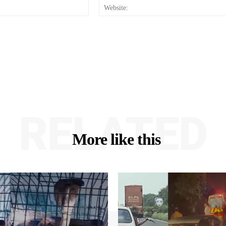
Email:*
RELATED
More like this