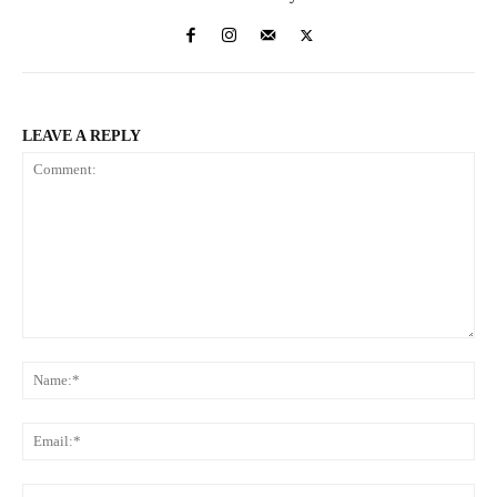
LEAVE A REPLY
Comment:
Na
Ema
Web