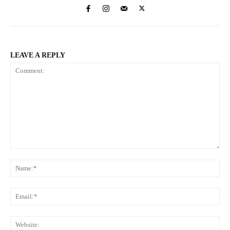
LEAVE A REPLY
Comment:
Na
Ema
Web