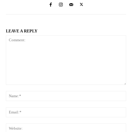
LEAVE A REPLY
Comment:
Na
Ema
Web