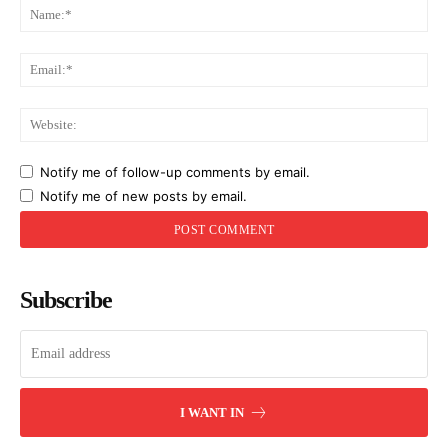
Na
Ema
Web
Notify me of follow-up comments by email.
Notify me of new posts by email.
Subscribe
I WANT IN