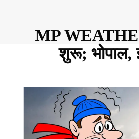
MP WEATHER: मध्
शुरू; भोपाल, इ