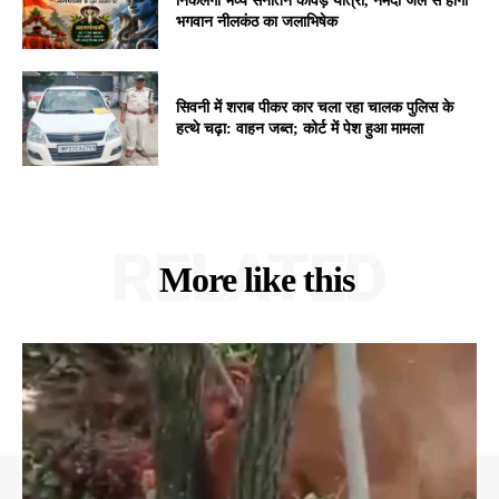
निकलेगी भव्य सनातन कांवड़ यात्रा, नर्मदा जल से होगा
भगवान नीलकंठ का जलाभिषेक
सिवनी में शराब पीकर कार चला रहा चालक पुलिस के
हत्थे चढ़ा: वाहन जब्त; कोर्ट में पेश हुआ मामला
RELATED
More like this