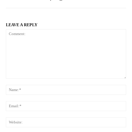
LEAVE A REPLY
Comment:
Na
Ema
Web