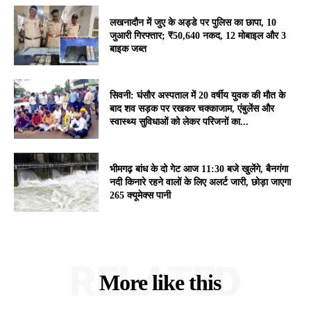
लखनादौन में जुए के अड्डे पर पुलिस का छापा, 10
जुआरी गिरफ्तार; ₹50,640 नकद, 12 मोबाइल और 3
बाइक जब्त
सिवनी: घंसौर अस्पताल में 20 वर्षीय युवक की मौत के
बाद शव सड़क पर रखकर चक्काजाम, एंबुलेंस और
स्वास्थ्य सुविधाओं को लेकर परिजनों का...
भीमगढ़ बांध के दो गेट आज 11:30 बजे खुलेंगे, बैनगंगा
नदी किनारे रहने वालों के लिए अलर्ट जारी, छोड़ा जाएगा
265 क्यूमेक्स पानी
RELATED
More like this