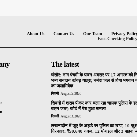
About Us
Contact Us
Our Team
Privacy Polic
Fact-Checking Polic
any
The latest
घंसौर: नाग पंचमी के पावन अवसर पर 17 अगस्त को न
भव्य सनातन कांवड़ यात्रा, नर्मदा जल से होगा भगवान
का जलाभिषेक
सिवनी
August 5, 2026
p
सिवनी में शराब पीकर कार चला रहा चालक पुलिस के हत्
वाहन जब्त; कोर्ट में पेश हुआ मामला
am
सिवनी
August 3, 2026
लखनादौन में जुए के अड्डे पर पुलिस का छापा, 10 जु
गिरफ्तार; ₹50,640 नकद, 12 मोबाइल और 3 बाइक ज