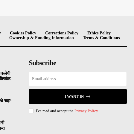
y
Cookies Policy
Corrections Policy
Ethics Policy
y
Ownership & Funding Information
Terms & Conditions
Subscribe
िकलेगी
 नीलकंठ
I WANT IN
थे चढ़ा:
I've read and accept the
Privacy Policy
.
आरी
ब्त