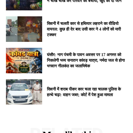
ने चीख चीख कर परिवार को बचाया, खुद की दी जान
सिवनी में चलती कार से हथियार लहराने का वीडियो
वायरल: कुछ ही देर बाद उसी कार ने 4 लोगों को मारी
टक्कर
घंसौर: नाग पंचमी के पावन अवसर पर 17 अगस्त को
निकलेगी भव्य सनातन कांवड़ यात्रा, नर्मदा जल से होगा
भगवान नीलकंठ का जलाभिषेक
सिवनी में शराब पीकर कार चला रहा चालक पुलिस के
हत्थे चढ़ा: वाहन जब्त; कोर्ट में पेश हुआ मामला