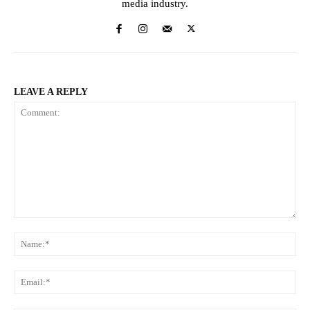
media industry.
LEAVE A REPLY
Comment:
Na
Ema