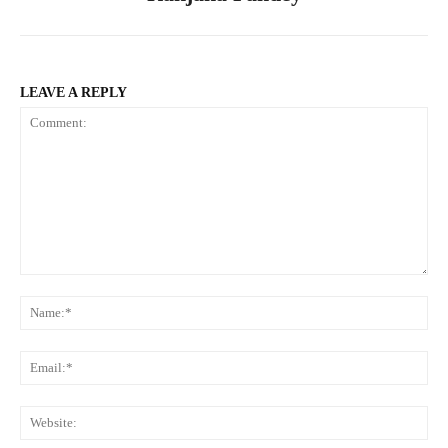
LEAVE A REPLY
Comment:
Na
Ema
Web