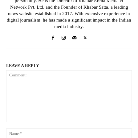
personality. He is the Director of Khabar Arena Media &
Network Pvt. Ltd. and the Founder of Khabar Satta, a leading
news website established in 2017. With extensive experience in
digital journalism, he has made a significant impact in the Indian
media industry.
LEAVE A REPLY
Comment:
Na