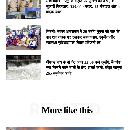
लखनादौन में जुए के अड्डे पर पुलिस का छापा, 10
जुआरी गिरफ्तार; ₹50,640 नकद, 12 मोबाइल और 3
बाइक जब्त
सिवनी: घंसौर अस्पताल में 20 वर्षीय युवक की मौत के
बाद शव सड़क पर रखकर चक्काजाम, एंबुलेंस और
स्वास्थ्य सुविधाओं को लेकर परिजनों का...
भीमगढ़ बांध के दो गेट आज 11:30 बजे खुलेंगे, बैनगंगा
नदी किनारे रहने वालों के लिए अलर्ट जारी, छोड़ा जाएगा
265 क्यूमेक्स पानी
RELATED
More like this