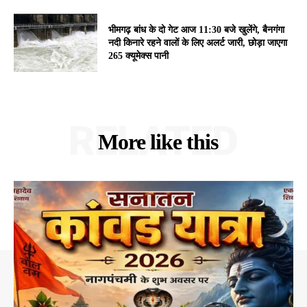
भीमगढ़ बांध के दो गेट आज 11:30 बजे खुलेंगे, बैनगंगा
नदी किनारे रहने वालों के लिए अलर्ट जारी, छोड़ा जाएगा
265 क्यूमेक्स पानी
RELATED
More like this