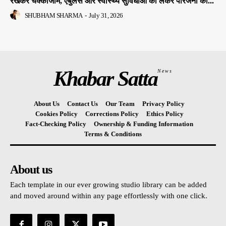
रखकर चक्काजाम, एंबुलेंस और स्वास्थ्य सुविधाओं को लेकर परिजनों का...
SHUBHAM SHARMA
-
July 31, 2026
Khabar Satta
News
About Us
Contact Us
Our Team
Privacy Policy
Cookies Policy
Corrections Policy
Ethics Policy
Fact-Checking Policy
Ownership & Funding Information
Terms & Conditions
About us
Each template in our ever growing studio library can be added
and moved around within any page effortlessly with one click.