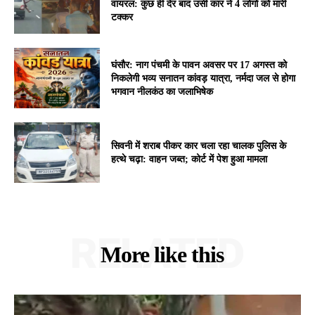
वायरल: कुछ ही देर बाद उसी कार ने 4 लोगों को मारी
टक्कर
घंसौर: नाग पंचमी के पावन अवसर पर 17 अगस्त को
निकलेगी भव्य सनातन कांवड़ यात्रा, नर्मदा जल से होगा
भगवान नीलकंठ का जलाभिषेक
सिवनी में शराब पीकर कार चला रहा चालक पुलिस के
हत्थे चढ़ा: वाहन जब्त; कोर्ट में पेश हुआ मामला
RELATED
More like this