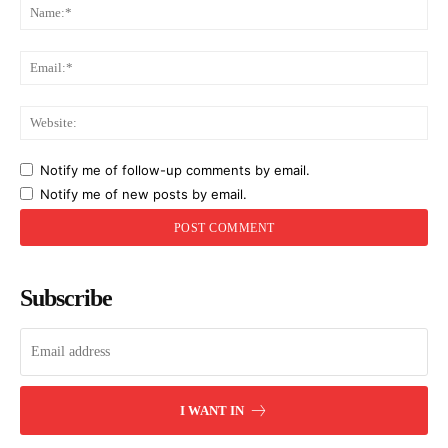
Na
Ema
Web
Notify me of follow-up comments by email.
Notify me of new posts by email.
Subscribe
I WANT IN