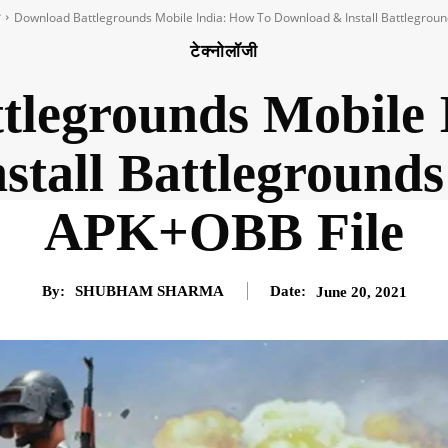
ी
Download Battlegrounds Mobile India: How To Download & Install Battleground
टेक्नोलॉजी
tlegrounds Mobile 
tall Battlegrounds
APK+OBB File
By:
SHUBHAM SHARMA
Date:
June 20, 2021