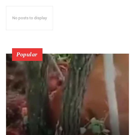
No posts to display
Popular