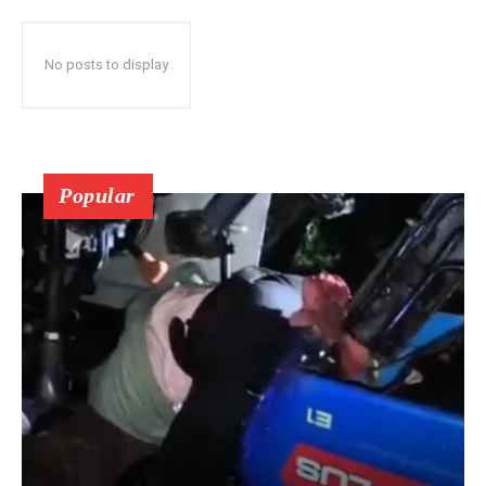
No posts to display
Popular