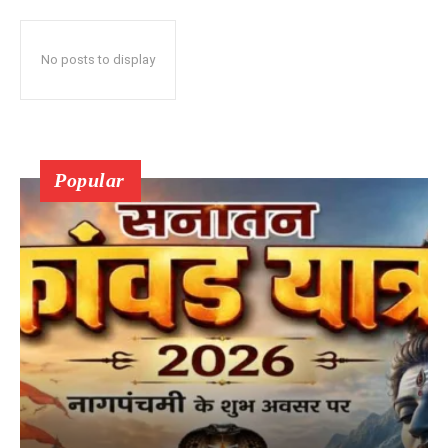
No posts to display
Popular