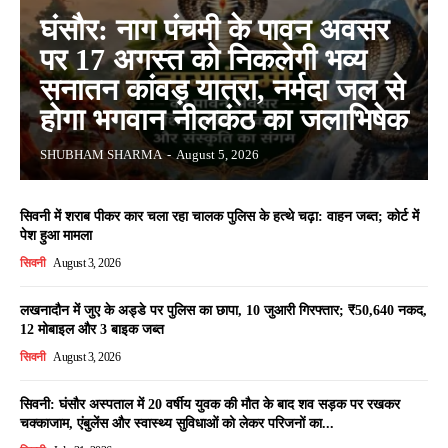
घंसौर: नाग पंचमी के पावन अवसर
पर 17 अगस्त को निकलेगी भव्य
सनातन कांवड़ यात्रा, नर्मदा जल से
होगा भगवान नीलकंठ का जलाभिषेक
SHUBHAM SHARMA
-
August 5, 2026
सिवनी में शराब पीकर कार चला रहा चालक पुलिस के हत्थे चढ़ा: वाहन जब्त; कोर्ट में
पेश हुआ मामला
सिवनी
August 3, 2026
लखनादौन में जुए के अड्डे पर पुलिस का छापा, 10 जुआरी गिरफ्तार; ₹50,640 नकद,
12 मोबाइल और 3 बाइक जब्त
सिवनी
August 3, 2026
सिवनी: घंसौर अस्पताल में 20 वर्षीय युवक की मौत के बाद शव सड़क पर रखकर
चक्काजाम, एंबुलेंस और स्वास्थ्य सुविधाओं को लेकर परिजनों का...