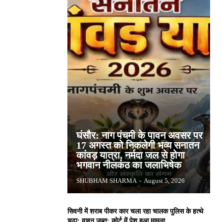
घंसौर: नाग पंचमी के पावन अवसर पर
17 अगस्त को निकलेगी भव्य सनातन
कांवड़ यात्रा, नर्मदा जल से होगा
भगवान नीलकंठ का जलाभिषेक
SHUBHAM SHARMA
-
August 5, 2026
सिवनी में शराब पीकर कार चला रहा चालक पुलिस के हत्थे
चढ़ा: वाहन जब्त; कोर्ट में पेश हुआ मामला