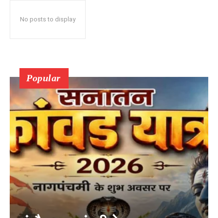
No posts to display
Popular