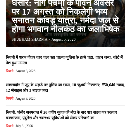
घंसौर: नाग पंचमी के पावन अवसर
पर 17 अगस्त को निकलेगी भव्य
सनातन कांवड़ यात्रा, नर्मदा जल से
होगा भगवान नीलकंठ का जलाभिषेक
SHUBHAM SHARMA
-
August 5, 2026
सिवनी में शराब पीकर कार चला रहा चालक पुलिस के हत्थे चढ़ा: वाहन जब्त; कोर्ट में
पेश हुआ मामला
सिवनी
August 3, 2026
लखनादौन में जुए के अड्डे पर पुलिस का छापा, 10 जुआरी गिरफ्तार; ₹50,640 नकद,
12 मोबाइल और 3 बाइक जब्त
सिवनी
August 3, 2026
सिवनी: घंसौर अस्पताल में 20 वर्षीय युवक की मौत के बाद शव सड़क पर रखकर
चक्काजाम, एंबुलेंस और स्वास्थ्य सुविधाओं को लेकर परिजनों का...
सिवनी
July 31, 2026