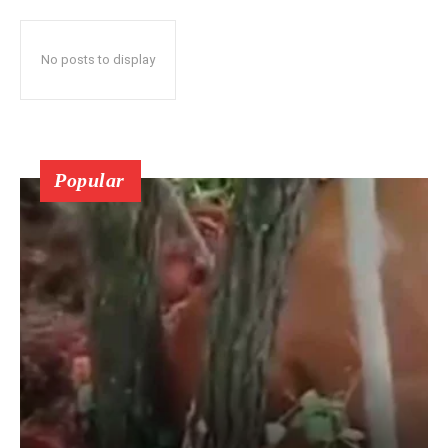
No posts to display
Popular