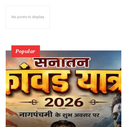
No posts to display
Popular