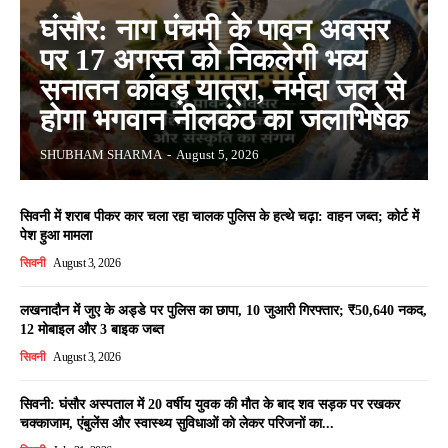
घंसौर: नाग पंचमी के पावन अवसर
पर 17 अगस्त को निकलेगी भव्य
सनातन कांवड़ यात्रा, नर्मदा जल से
होगा भगवान नीलकंठ का जलाभिषेक
SHUBHAM SHARMA
-
August 5, 2026
सिवनी में शराब पीकर कार चला रहा चालक पुलिस के हत्थे चढ़ा: वाहन जब्त; कोर्ट में
पेश हुआ मामला
सिवनी
August 3, 2026
लखनादौन में जुए के अड्डे पर पुलिस का छापा, 10 जुआरी गिरफ्तार; ₹50,640 नकद,
12 मोबाइल और 3 बाइक जब्त
सिवनी
August 3, 2026
सिवनी: घंसौर अस्पताल में 20 वर्षीय युवक की मौत के बाद शव सड़क पर रखकर
चक्काजाम, एंबुलेंस और स्वास्थ्य सुविधाओं को लेकर परिजनों का...