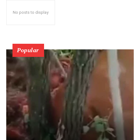
No posts to display
Popular