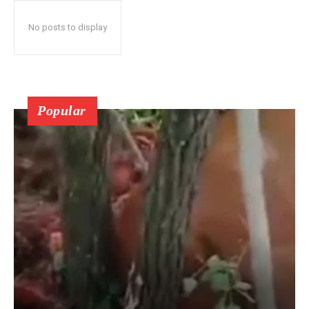
No posts to display
Popular