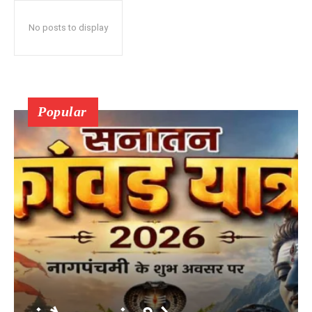
No posts to display
Popular