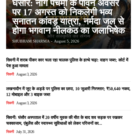
घंसौर: नाग पंचमी के पावन अवसर
पर 17 अगस्त को निकलेगी भव्य
सनातन कांवड़ यात्रा, नर्मदा जल से
होगा भगवान नीलकंठ का जलाभिषेक
SHUBHAM SHARMA
-
August 5, 2026
सिवनी में शराब पीकर कार चला रहा चालक पुलिस के हत्थे चढ़ा: वाहन जब्त; कोर्ट में
पेश हुआ मामला
सिवनी
August 3, 2026
लखनादौन में जुए के अड्डे पर पुलिस का छापा, 10 जुआरी गिरफ्तार; ₹50,640 नकद,
12 मोबाइल और 3 बाइक जब्त
सिवनी
August 3, 2026
सिवनी: घंसौर अस्पताल में 20 वर्षीय युवक की मौत के बाद शव सड़क पर रखकर
चक्काजाम, एंबुलेंस और स्वास्थ्य सुविधाओं को लेकर परिजनों का...
सिवनी
July 31, 2026