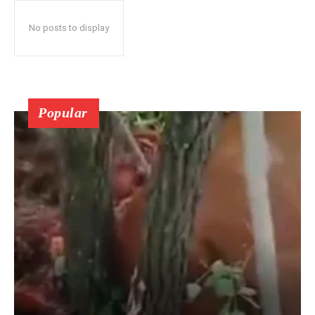
No posts to display
Popular