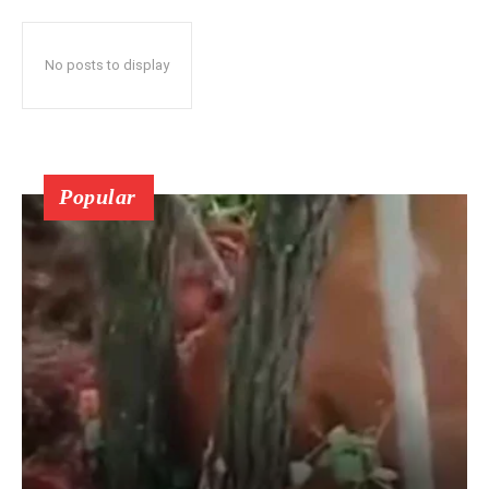
No posts to display
Popular