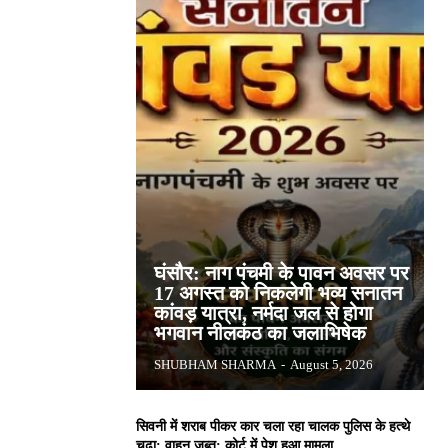
घंसौर: नाग पंचमी के पावन अवसर पर
17 अगस्त को निकलेगी भव्य सनातन
कांवड़ यात्रा, नर्मदा जल से होगा
भगवान नीलकंठ का जलाभिषेक
SHUBHAM SHARMA
-
August 5, 2026
सिवनी में शराब पीकर कार चला रहा चालक पुलिस के हत्थे
चढ़ा: वाहन जब्त; कोर्ट में पेश हुआ मामला