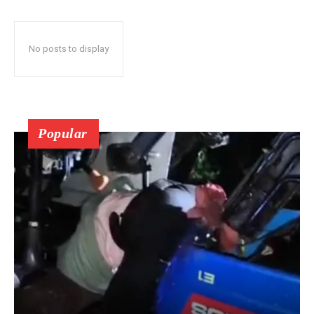
No posts to display
Popular