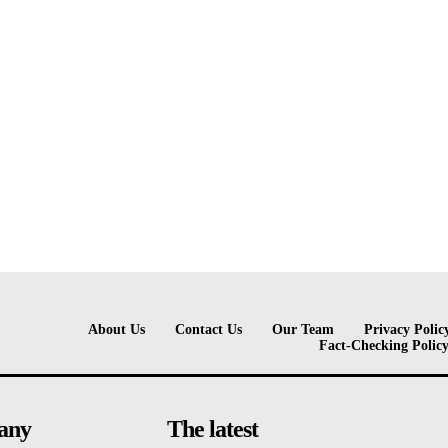
About Us
Contact Us
Our Team
Privacy Polic
Fact-Checking Polic
any
The latest