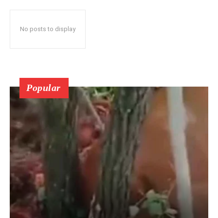
No posts to display
Popular