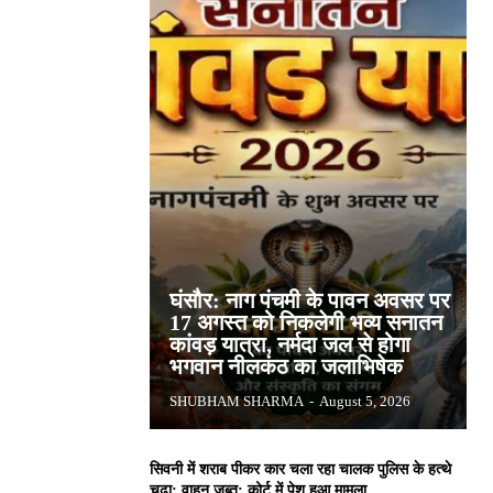
घंसौर: नाग पंचमी के पावन अवसर पर
17 अगस्त को निकलेगी भव्य सनातन
कांवड़ यात्रा, नर्मदा जल से होगा
भगवान नीलकंठ का जलाभिषेक
SHUBHAM SHARMA
-
August 5, 2026
सिवनी में शराब पीकर कार चला रहा चालक पुलिस के हत्थे
चढ़ा: वाहन जब्त; कोर्ट में पेश हुआ मामला