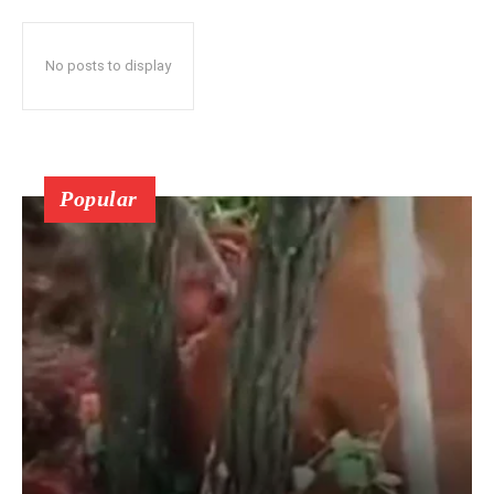
No posts to display
Popular