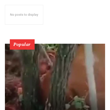
No posts to display
Popular